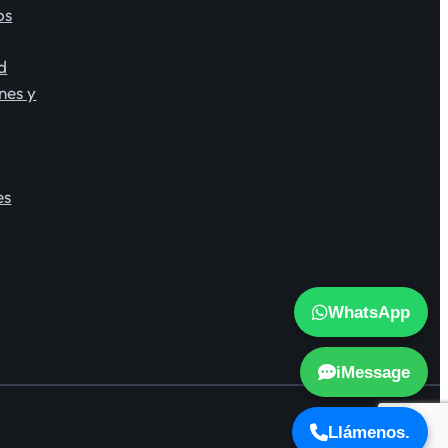
os
d
nes y
es
WhatsApp
iMessage
Llámenos.