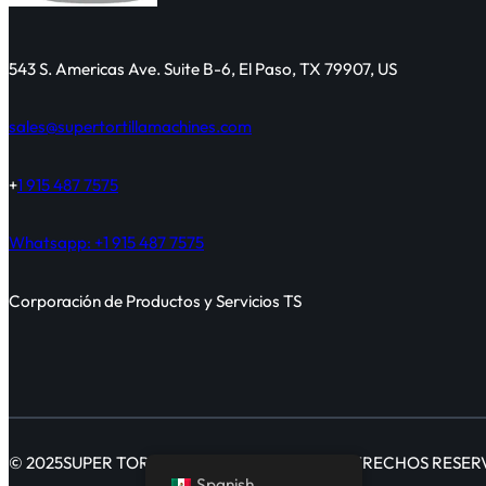
543 S. Americas Ave. Suite B-6, El Paso, TX 79907, US
sales@supertortillamachines.com
+
1 915 487 7575
Whatsapp: +1 915 487 7575
Corporación de Productos y Servicios TS
© 2025
SUPER TORTILLADORAS
TODOS LOS DERECHOS RESE
Spanish