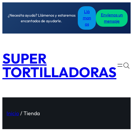
Llá
Envíenos un
¿Necesita ayuda? Llámenos y estaremos
man
encantados de ayudarle.
mensaje
os
SUPER
TORTILLADORAS
Inicio
/ Tienda