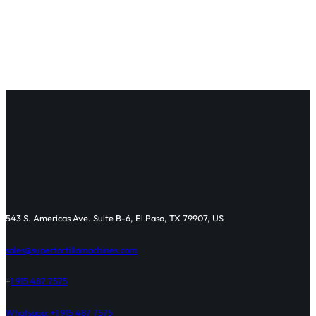
543 S. Americas Ave. Suite B-6, El Paso, TX 79907, US
sales@supertortillamachines.com
+
1 915 487 7575
Whatsapp: +1 915 487 7575