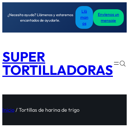
Llá
Envíenos un
¿Necesita ayuda? Llámenos y estaremos
man
encantados de ayudarle.
mensaje
os
SUPER
TORTILLADORAS
Inicio
/ Tortillas de harina de trigo