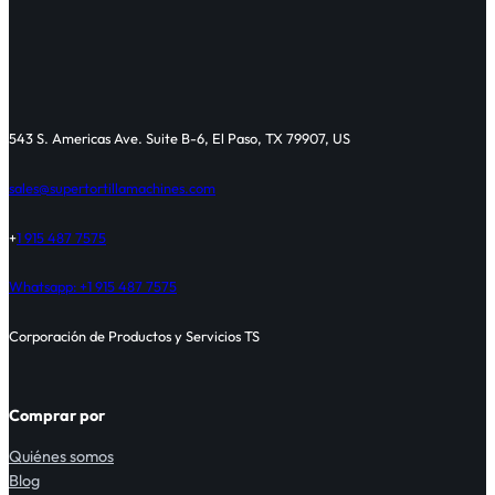
543 S. Americas Ave. Suite B-6, El Paso, TX 79907, US
sales@supertortillamachines.com
+
1 915 487 7575
Whatsapp: +1 915 487 7575
Corporación de Productos y Servicios TS
Comprar por
Quiénes somos
Blog