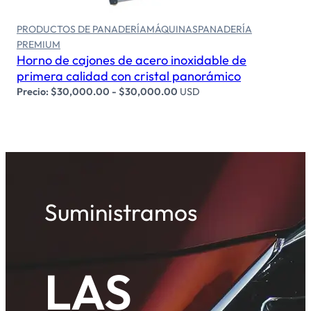
PRODUCTOS DE PANADERÍA
MÁQUINAS
PANADERÍA
PREMIUM
Horno de cajones de acero inoxidable de
primera calidad con cristal panorámico
Precio:
$
30,000.00
-
$
30,000.00
USD
Suministramos
LAS