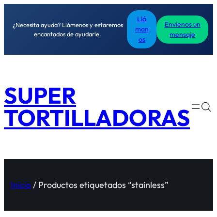
Llá
Envíenos un
¿Necesita ayuda? Llámenos y estaremos
man
encantados de ayudarle.
mensaje
os
SUPER
TORTILLADORAS
Inicio
/ Productos etiquetados “stainless”