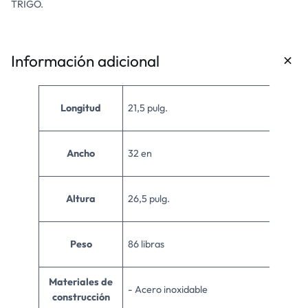
TRIGO.
Información adicional
Longitud
21,5 pulg.
Ancho
32 en
Altura
26,5 pulg.
Peso
86 libras
Materiales de
- Acero inoxidable
construcción