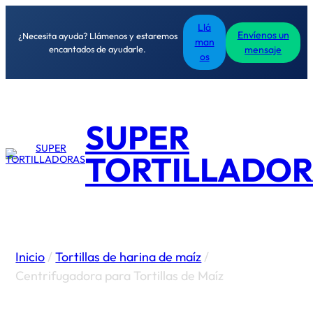
Llá
Envíenos un
¿Necesita ayuda? Llámenos y estaremos
man
encantados de ayudarle.
mensaje
os
SUPER
TORTILLADOR
Inicio
/
Tortillas de harina de maíz
/
Centrifugadora para Tortillas de Maíz